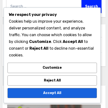
Search
for:
We respect your privacy
Cookies help us improve your experience,
deliver personalized content, and analyze
أرشيفات
traffic. You can choose which cookies to allow
by clicking
Customize
. Click
Accept All
to
December 2025
consent or
Reject All
to decline non-essential
cookies.
November 2025
Customize
Reject All
Accept All
You Missed