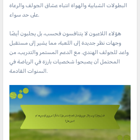
البطولات الشبابية والهواة انتباه عشاق الجولف والرعاة
على حد سواء.
هؤلاء اللاعبون لا يتنافسون فحسب، بل يجلبون أيضًا
وجهات نظر جديدة إلى اللعبة، مما يشير إلى مستقبل
واعد للجولف الهندي. مع الدعم المستمر والتدريب، من
المحتمل أن يصبحوا شخصيات بارزة في الرياضة في
السنوات القادمة.