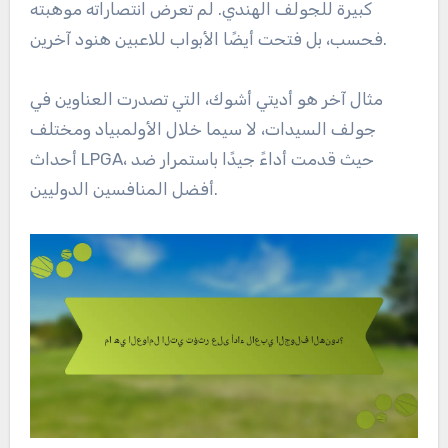
كبيرة للجولف الهندي. لم تعرض انتصاراته موهبته
فحسب، بل فتحت أيضًا الأبواب للاعبين هنود آخرين.
مثال آخر هو أديتي أشوك، التي تصدرت العناوين في
جولف السيدات، لا سيما خلال الأولمبياد ومختلف
أحداث LPGA، حيث قدمت أداءً جيدًا باستمرار ضد
أفضل المنافسين الدوليين.