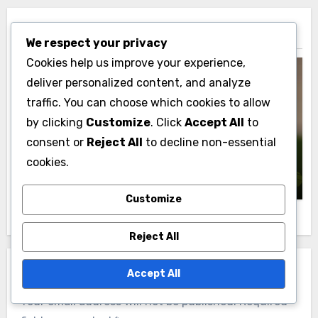
Related Post
We respect your privacy
Cookies help us improve your experience,
deliver personalized content, and analyze
traffic. You can choose which cookies to allow
by clicking
Customize
. Click
Accept All
to
تصنيفات وتحليلات جولف الصين
consent or
Reject All
to decline non-essential
أفضل لاعبي الجولف الصينيين ومقاييس أدائهم
cookies.
ماكس تيرنر
28/11/2025
Customize
Reject All
Leave a Reply
Accept All
Your email address will not be published.
Required