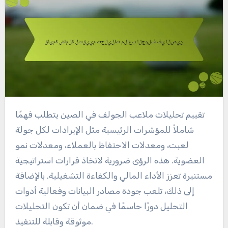
تقييم تحليلات ملاعب الجولف في الصين يتطلب فهمًا
شاملاً للمؤشرات الرئيسية مثل الإيرادات لكل جولة
لعبت، ومعدلات الاحتفاظ بالعملاء، ومعدلات نمو
العضوية. هذه الرؤى ضرورية لاتخاذ قرارات استراتيجية
مستنيرة تعزز الأداء المالي والكفاءة التشغيلية. بالإضافة
إلى ذلك، تلعب جودة مصادر البيانات وفعالية أدوات
التحليل دورًا حاسمًا في ضمان أن تكون التحليلات
موثوقة وقابلة للتنفيذ.