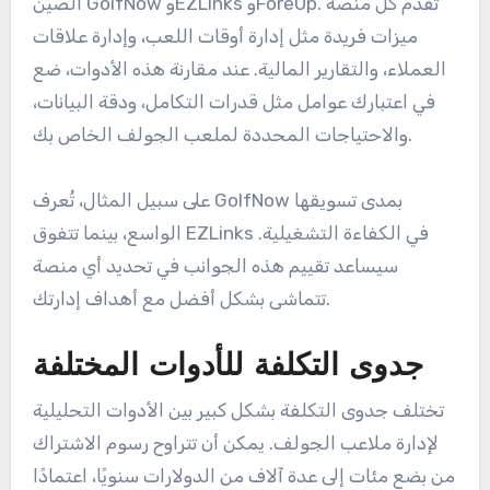
الصين GolfNow وEZLinks وForeUp. تقدم كل منصة
ميزات فريدة مثل إدارة أوقات اللعب، وإدارة علاقات
العملاء، والتقارير المالية. عند مقارنة هذه الأدوات، ضع
في اعتبارك عوامل مثل قدرات التكامل، ودقة البيانات،
والاحتياجات المحددة لملعب الجولف الخاص بك.
على سبيل المثال، تُعرف GolfNow بمدى تسويقها
الواسع، بينما تتفوق EZLinks في الكفاءة التشغيلية.
سيساعد تقييم هذه الجوانب في تحديد أي منصة
تتماشى بشكل أفضل مع أهداف إدارتك.
جدوى التكلفة للأدوات المختلفة
تختلف جدوى التكلفة بشكل كبير بين الأدوات التحليلية
لإدارة ملاعب الجولف. يمكن أن تتراوح رسوم الاشتراك
من بضع مئات إلى عدة آلاف من الدولارات سنويًا، اعتمادًا