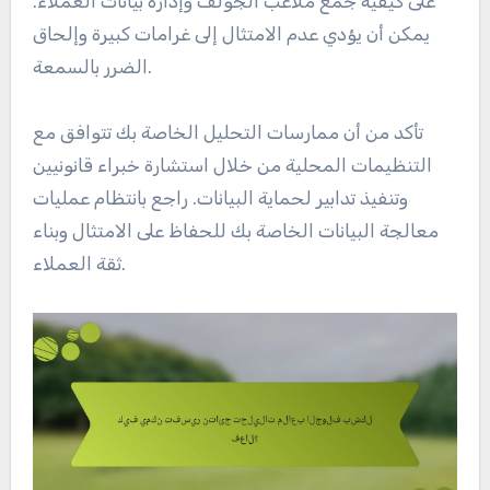
على كيفية جمع ملاعب الجولف وإدارة بيانات العملاء.
يمكن أن يؤدي عدم الامتثال إلى غرامات كبيرة وإلحاق
الضرر بالسمعة.
تأكد من أن ممارسات التحليل الخاصة بك تتوافق مع
التنظيمات المحلية من خلال استشارة خبراء قانونيين
وتنفيذ تدابير لحماية البيانات. راجع بانتظام عمليات
معالجة البيانات الخاصة بك للحفاظ على الامتثال وبناء
ثقة العملاء.