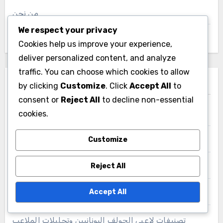
من نحن
We respect your privacy
اتصل بنا
Cookies help us improve your experience,
deliver personalized content, and analyze
traffic. You can choose which cookies to allow
فئات
by clicking
Customize
. Click
Accept All
to
consent or
Reject All
to decline non-essential
cookies.
تصنيفات الجولف الأمريكية وتحليلات الملاعب
Customize
تصنيفات الجولف البولندية والتحليلات
Reject All
تصنيفات الجولف وتحليلات الملاعب في هولندا
Accept All
تصنيفات لاعبي الجولف الفرنسيين وتحليلات الملاعب
تصنيفات لاعبي الجولف اليونانيين وتحليلات الملاعب