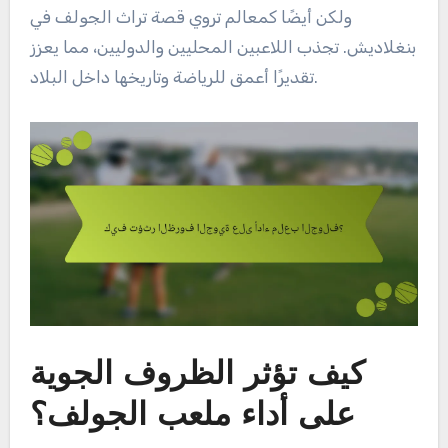
ولكن أيضًا كمعالم تروي قصة تراث الجولف في
بنغلاديش. تجذب اللاعبين المحليين والدوليين، مما يعزز
تقديرًا أعمق للرياضة وتاريخها داخل البلاد.
كيف تؤثر الظروف الجوية
على أداء ملعب الجولف؟