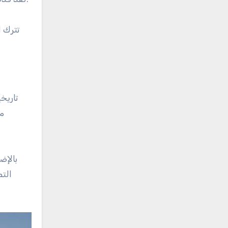
تترك ا
تاريخ
مد
بالإض
الت