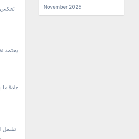
November 2025
تعكس تص
يعتمد نظ
عادةً ما
تشمل ال
مدى فترة محددة. يكسب اللاعبون نقاطًا بناءً على أدائهم في كل حدث، والتي يتم تجميعها بعد ذلك لتحديد تصنيفهم العام.