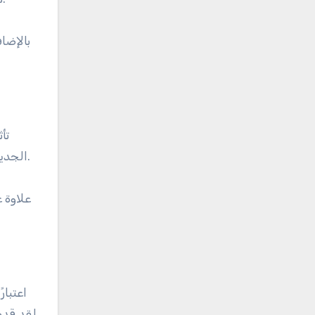
بالإضا
تأ
الجدير بالذكر أن اللاعبين الأصغر سنًا بدأوا في دخول المراتب العليا، متحدين المحترفين الراسخين ومغيرين المشهد التنافسي.
علاوة 
لقد قدم لاعبين مثل فرانشيسكو موليناري وغيدو ميغليوزي أداءً جيدًا باستمرار، مما أتاح لهما تأمين مراكزهما في قمة التصنيفات.