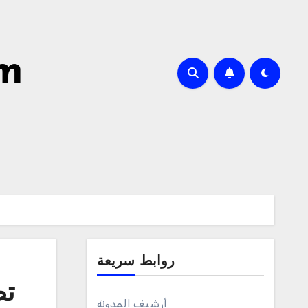
om
روابط سريعة
تص
أرشيف المدونة