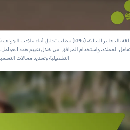
يتطلب تحليل أداء ملاعب الجولف في إيطاليا قائمة شاملة تتضمن مؤشرات الأداء الرئيسية (KPIs) المتعلقة بالمعايير المالية،
فاعل العملاء، واستخدام المرافق. من خلال تقييم هذه العوامل
التشغيلية وتحديد مجالات التحسين، مما يضمن استدامة ونمو مرافقهم في سوق تنافسية.