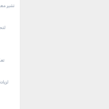
تشير معدل
لتح
تعك
لزياد