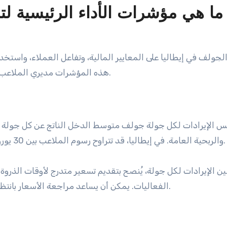
ما هي مؤشرات الأداء الرئيسية لت
هذه المؤشرات مديري الملاعب في تقييم الكفاءة التشغيلية وتحديد مجالات التحسين.
س الإيرادات لكل جولة جولف متوسط الدخل الناتج عن كل جولة ت
والربحية العامة. في إيطاليا، قد تتراوح رسوم الملاعب بين 30 يورو إلى 100 يورو لكل جولة، اعتمادًا على الموقع والمرافق.
 الإيرادات لكل جولة، يُنصح بتقديم تسعير متدرج لأوقات الذروة
الفعاليات. يمكن أن يساعد مراجعة الأسعار بانتظام مقارنة بعروض المنافسين في الحفاظ على التنافسية.