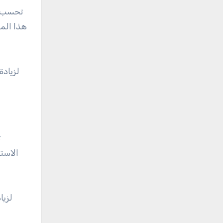
تحسب م
هذا المق
لزيادة
ت
الاست
لزيا